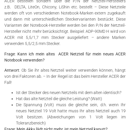
ACER bestellen sondern über die P/N der Netzteil-Herstellers
z.B
.
DELTA, LiteOn, Chicony, LiShin etc. bestellt – Diese Netzteile
werden oft von verschiedenen Notebook-Marken extern zugekauft
und dann mit unterschiedlichen Steckervarianten bestückt. Diese
Varianten der Notebook-Hersteller werden bei den P/N der Netzteil-
Hersteller nicht mehr berücksichtigt. Beispiel: ADP-90MD H wird von
ACER mit 5,5/1,7 mm Stecker ausgeliefert – andere Marken
verwenden 5,5/2,5 mm Stecker.
Frage
:
Kann ich mein altes ACER Netzteil für mein neues ACER
Notebook verwenden?
Antwort
: Ob Sie ihr altes Netzteil weiter verwenden können, hängt
von drei Faktoren ab. – In der Regel ist das beim Hersteller ACER der
Fall!
Ist der Stecker des neuen Netzteils mit dem alten identisch?
Hat das alte Netzteil die gleiche Leistung? (Watt)
Die Spannung (Volt) muss die gleiche sein, d.h. wenn Ihr
neues Netzteil 19 Volt hatte muss Ihr altes Netzteil auch 19
Volt besitzen. (Abweichungen von 1 Volt liegen im
Toleranzbereich)
Frage
:
Mein Akku lädt nicht mehr, ist mein Netzteil kaputt?