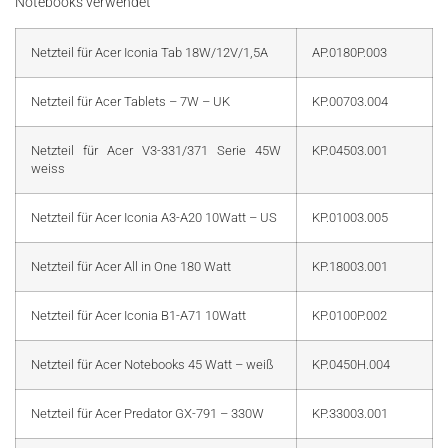
Notebooks verwendet
Netzteil für Acer Iconia Tab 18W/12V/1,5A
AP.0180P.003
Netzteil für Acer Tablets – 7W – UK
KP.00703.004
Netzteil für Acer V3-331/371 Serie 45W
KP.04503.001
weiss
Netzteil für Acer Iconia A3-A20 10Watt – US
KP.01003.005
Netzteil für Acer All in One 180 Watt
KP.18003.001
Netzteil für Acer Iconia B1-A71 10Watt
KP.0100P.002
Netzteil für Acer Notebooks 45 Watt – weiß
KP.0450H.004
Netzteil für Acer Predator GX-791 – 330W
KP.33003.001