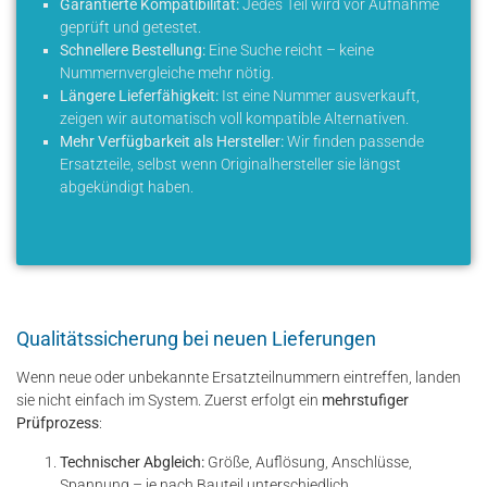
Garantierte Kompatibilität:
Jedes Teil wird vor Aufnahme
geprüft und getestet.
Schnellere Bestellung:
Eine Suche reicht – keine
Nummernvergleiche mehr nötig.
Längere Lieferfähigkeit:
Ist eine Nummer ausverkauft,
zeigen wir automatisch voll kompatible Alternativen.
Mehr Verfügbarkeit als Hersteller:
Wir finden passende
Ersatzteile, selbst wenn Originalhersteller sie längst
abgekündigt haben.
Qualitätssicherung bei neuen Lieferungen
Wenn neue oder unbekannte Ersatzteilnummern eintreffen, landen
sie nicht einfach im System. Zuerst erfolgt ein
mehrstufiger
Prüfprozess
:
Technischer Abgleich:
Größe, Auflösung, Anschlüsse,
Spannung – je nach Bauteil unterschiedlich.