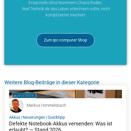
Ersatzteile ohne Nummern-Chaos finden.
Weil Technik dir das Leben erleichtern sollte, nicht
komplizierter machen!
Zum ipc-computer Shop
Weitere Blog-Beiträge in dieser Kategorie
9. Juli 2026
Markus Himmelsbach
Akkus
|
Neuerungen
|
Quicktipp
Defekte Notebook-Akkus versenden: Was ist
erlaubt? — Stand 2026