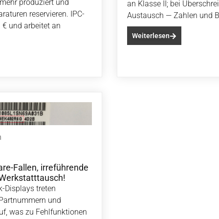
 mehr produziert und
an Klasse II; bei Überschr
raturen reservieren. IPC-
Austausch — Zahlen und Bei
€ und arbeitet an
Weiterlesen
h
re-Fallen, irreführende
erkstatttausch!
-Displays treten
e Partnummern und
uf, was zu Fehlfunktionen