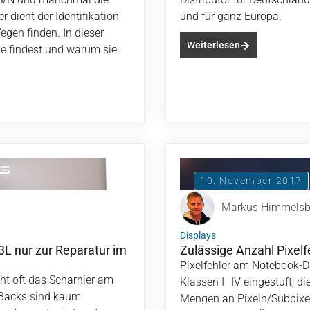
dient der Identifikation
und für ganz Europa.
egen finden. In dieser
Weiterlesen
ie findest und warum sie
10. November 2017
Markus Himmels
Displays
L nur zur Reparatur im
Zulässige Anzahl Pixel
Pixelfehler am Notebook-D
t oft das Scharnier am
Klassen I–IV eingestuft; d
-Backs sind kaum
Mengen an Pixeln/Subpixeln