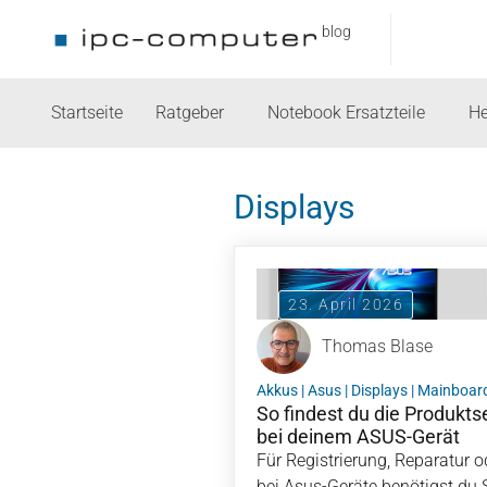
blog
Startseite
Ratgeber
Notebook Ersatzteile
He
Displays
23. April 2026
Thomas Blase
Akkus
|
Asus
|
Displays
|
Mainboar
So findest du die Produkt
bei deinem ASUS-Gerät
Für Registrierung, Reparatur o
bei Asus-Geräte benötigst du