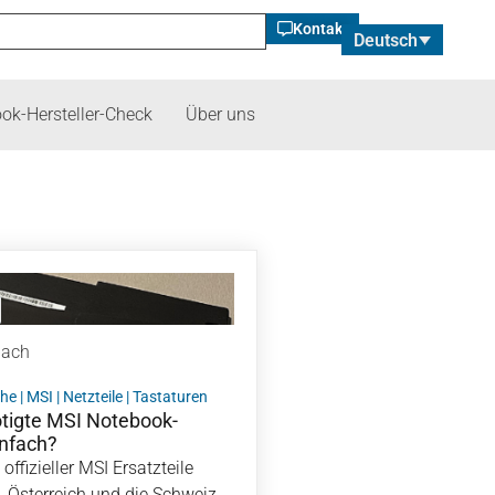
Kontakt
Deutsch
ok-Hersteller-Check
Über uns
bach
che
|
MSI
|
Netzteile
|
Tastaturen
ötigte MSI Notebook-
infach?
offizieller MSI Ersatzteile
d, Österreich und die Schweiz