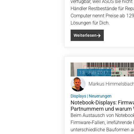
verfügbar, weil ASUS sie nicht
Händler Restbestände für Repa
Computer nennt Preise ab 129 
Lösungen für Dich.
Weiterlesen
13. Juli 2017
Markus Himmelsbac
Displays
|
Neuerungen
Notebook-Displays: Firmwa
Partnummern und warum W
Beim Austausch von Notebook
Firmware‑Fallen, irreführend
unterschiedliche Bauformen a