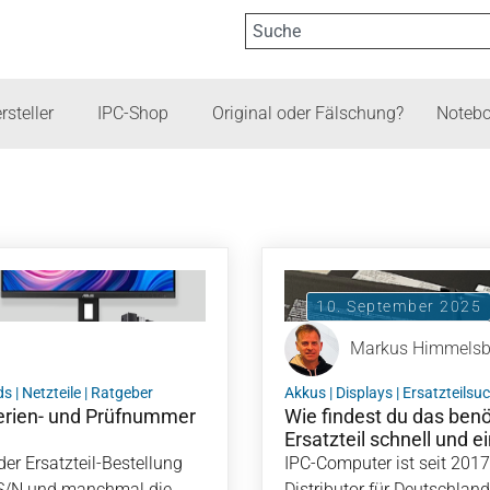
rsteller
IPC-Shop
Original oder Fälschung?
Notebo
10. September 2025
Markus Himmels
ds
|
Netzteile
|
Ratgeber
Akkus
|
Displays
|
Ersatzteilsu
serien- und Prüfnummer
Wie findest du das ben
Ersatzteil schnell und e
der Ersatzteil-Bestellung
IPC-Computer ist seit 2017 
 S/N und manchmal die
Distributor für Deutschlan