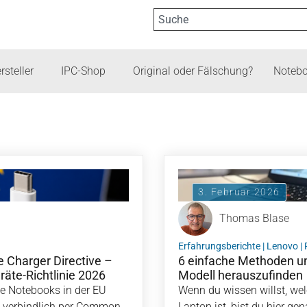
rsteller
IPC-Shop
Original oder Fälschung?
Notebo
3. Februar 2026
Thomas Blase
Erfahrungsberichte
|
Lenovo
|
 Charger Directive –
6 einfache Methoden u
äte-Richtlinie 2026
Modell herauszufinden
le Notebooks in der EU
Wenn du wissen willst, we
 verbindlich per Common
Laptop ist, bist du hier gen