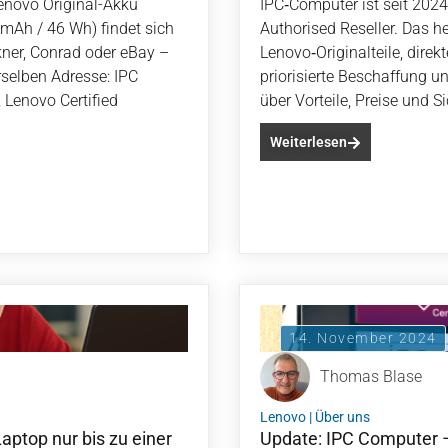
Lenovo Original-Akku
IPC‑Computer ist seit 2024
Ah / 46 Wh) findet sich
Authorised Reseller. Das he
ner, Conrad oder eBay –
Lenovo‑Originalteile, direkt
rselben Adresse: IPC
priorisierte Beschaffung un
Lenovo Certified
über Vorteile, Preise und Si
Weiterlesen
14. November 2024
Thomas Blase
Lenovo
|
Über uns
ptop nur bis zu einer
Update: IPC Computer –