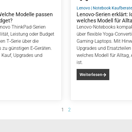
Lenovo
|
Notebook Kaufberate
Welche Modelle passen
Lenovo-Serien erklärt: 
udget?
welches Modell für All
enovo ThinkPad-Serien
Lenovo-Notebooks kompakt
lität, Leistung oder Budget
über flexible Yoga-Converti
en T‑Serie über die
Gaming-Laptops. Mit Hinw
s zu günstigen E‑Geräten.
Upgrades und Ersatzteile
i Kauf, Upgrades und
welches Modell für Alltag,
ist.
Weiterlesen
1
2