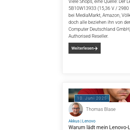
Viele Shops, eine Quelle: Der 
5B10W13933 (15,36 V / 2980 m
bei MediaMarkt, Amazon, Völk
doch alle beziehen ihn von de
Computer Deutschland GmbH, 
Authorised Reseller.
Weiterlesen
10. Juni 2025
Thomas Blase
Akkus
|
Lenovo
Warum lädt mein Lenovo-La