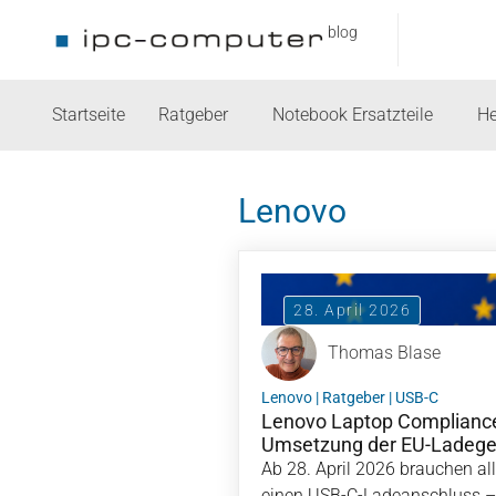
blog
Startseite
Ratgeber
Notebook Ersatzteile
He
Lenovo
28. April 2026
Thomas Blase
Lenovo
|
Ratgeber
|
USB-C
Lenovo Laptop Compliance
Umsetzung der EU-Ladeger
Ab 28. April 2026 brauchen al
einen USB-C-Ladeanschluss –