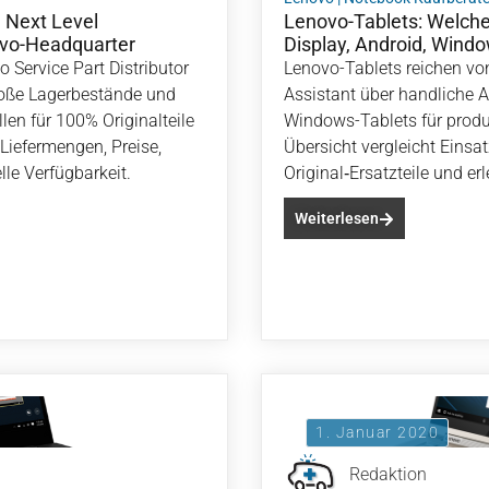
– Next Level
Lenovo-Tablets: Welche
ovo-Headquarter
Display, Android, Windo
 Service Part Distributor
Lenovo-Tablets reichen vo
große Lagerbestände und
Assistant über handliche 
en für 100% Originalteile
Windows-Tablets für produ
 Liefermengen, Preise,
Übersicht vergleicht Einsa
le Verfügbarkeit.
Original‑Ersatzteile und er
Weiterlesen
1. Januar 2020
Redaktion