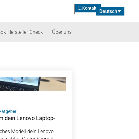
Kontakt
Deutsch
ok-Hersteller-Check
Über uns
Ratgeber
m dein Lenovo Laptop-
lches Modell dein Lenovo
au richtig. Ob für Support,