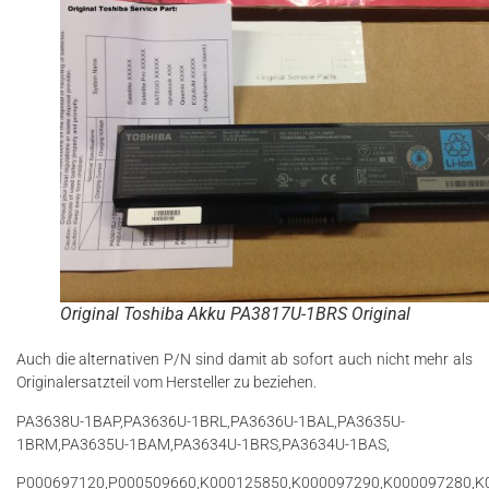
Original Toshiba Akku PA3817U-1BRS Original
Auch die alternativen P/N sind damit ab sofort auch nicht mehr als
Originalersatzteil vom Hersteller zu beziehen.
PA3638U-1BAP,PA3636U-1BRL,PA3636U-1BAL,PA3635U-
1BRM,PA3635U-1BAM,PA3634U-1BRS,PA3634U-1BAS,
P000697120,P000509660,K000125850,K000097290,K000097280,K