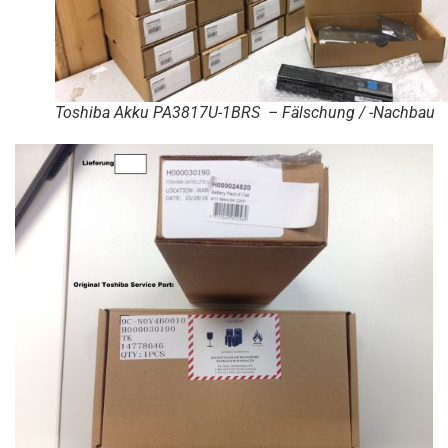
Toshiba Akku PA3817U-1BRS – Fälschung / -Nachbau