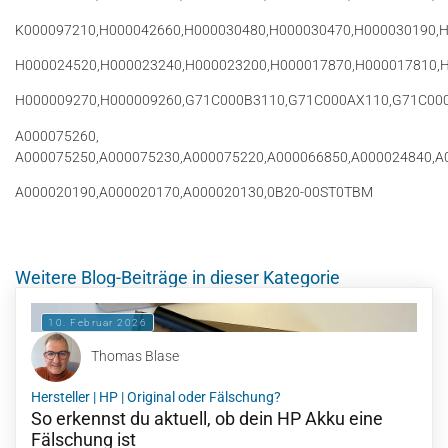
K000097210,H000042660,H000030480,H000030470,H000030190,H
H000024520,H000023240,H000023200,H000017870,H000017810,H
H000009270,H000009260,G71C000B3110,G71C000AX110,G71C00
A000075260,
A000075250,A000075230,A000075220,A000066850,A000024840,A0
A000020190,A000020170,A000020130,0B20-00ST0TBM
Weitere Blog-Beiträge in dieser Kategorie
10. Februar 2026
Thomas Blase
Hersteller
|
HP
|
Original oder Fälschung?
So erkennst du aktuell, ob dein HP Akku eine
Fälschung ist