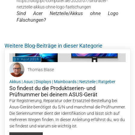
https://blog.ipc-computer.de/2020/07/sind-acer-
netzteile-akkus-ohne-logo-faelschungen
Sind Acer Netzteile/Akkus ohne Logo
Fälschungen?
Weitere Blog-Beiträge in dieser Kategorie
23. April 2026
Thomas Blase
Akkus
|
Asus
|
Displays
|
Mainboards
|
Netzteile
|
Ratgeber
So findest du die Produktserien- und
Prüfnummer bei deinem ASUS-Gerät
Für Registrierung, Reparatur oder Ersatzteil-Bestellung bei
Asus-Geräte benötigst du S/N und manchmal die Prüfnummer.
Die Seriennummer dient der Identifikation und lässt sich auf
mehreren Wegen finden. In dieser Anleitung erfährst du, wo du
sie findest und warum sie wichtig ist.