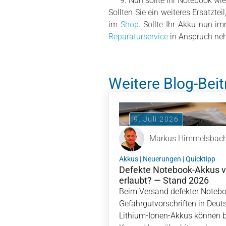
Nun sollte Ihr Notebook wi
Sollten Sie ein weiteres Ersatzte
im
Shop
. Sollte Ihr Akku nun i
Reparaturservice
in Anspruch ne
Weitere Blog-Beit
9. Juli 2026
Markus Himmelsbac
Akkus
|
Neuerungen
|
Quicktipp
Defekte Notebook-Akkus v
erlaubt? — Stand 2026
Beim Versand defekter Notebo
Gefahrgutvorschriften in Deut
Lithium-Ionen-Akkus können 