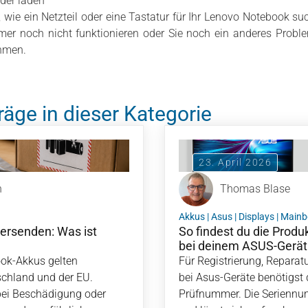
eder laden
il, wie ein Netzteil oder eine Tastatur für Ihr Lenovo Notebook su
mmer noch nicht funktionieren oder Sie noch ein anderes Prob
hmen.
räge in dieser Kategorie
23. April 2026
h
Thomas Blase
Akkus
|
Asus
|
Displays
|
Mainb
ersenden: Was ist
So findest du die Prod
bei deinem ASUS-Gerät
ok-Akkus gelten
Für Registrierung, Reparatu
schland und der EU.
bei Asus-Geräte benötigs
bei Beschädigung oder
Prüfnummer. Die Seriennum