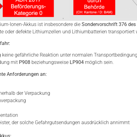
hium-Ionen-Akkus ist insbesondere die
Sondervorschrift 376 de
oder defekte Lithiumzellen und Lithiumbatterien transportiert 
fahr:
 keine gefährliche Reaktion unter normalen Transportbedingunge
dung mit
P908
beziehungsweise
LP904
möglich sein.
hte Anforderungen an:
nerhalb der Verpackung
enverpackung
entation
eister, der solche Gefahrgutsendungen ausdrücklich annimmt
Akkus: