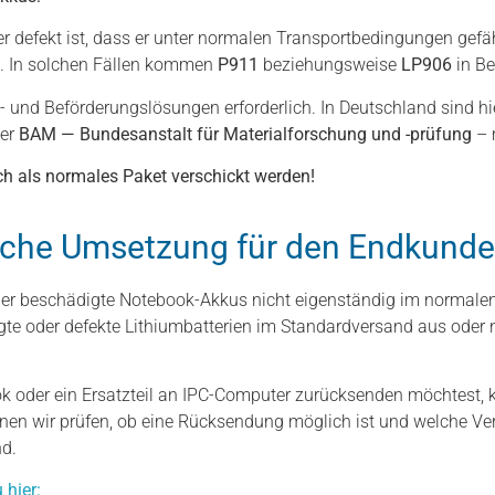
 defekt ist, dass er unter normalen Transportbedingungen gefähr
n. In solchen Fällen kommen
P911
beziehungsweise
LP906
in Be
- und Beförderungslösungen erforderlich. In Deutschland sind hi
er
BAM — Bundesanstalt für Materialforschung und -prüfung
– 
ach als normales Paket verschickt werden!
tische Umsetzung für den Endkund
oder beschädigte Notebook-Akkus nicht eigenständig im normalen
gte oder defekte Lithiumbatterien im Standardversand aus oder
 oder ein Ersatzteil an IPC-Computer zurücksenden möchtest, ko
nnen wir prüfen, ob eine Rücksendung möglich ist und welche V
d.
 hier: