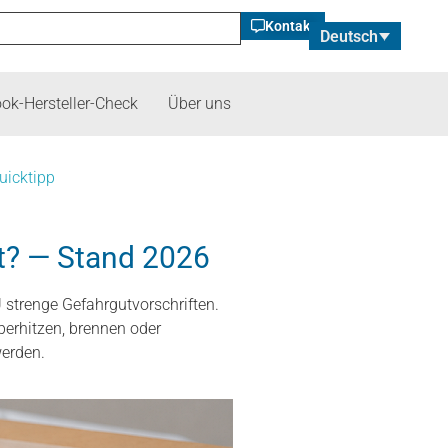
Kontakt
Deutsch
ok-Hersteller-Check
Über uns
uicktipp
t? — Stand 2026
strenge Gefahrgutvorschriften.
erhitzen, brennen oder
werden.