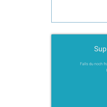
Sup
Falls du noch f