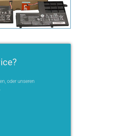
ice?
en, oder unseren
.