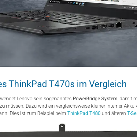
es ThinkPad T470s im Vergleich
erwendet Lenovo sein sogenanntes
PowerBridge System
, damit 
 müssen. Dazu wird ein vergleichsweise kleiner interner Akku ve
nn. Dies ist zum Beispiel beim
ThinkPad T480
und älteren
T-Se