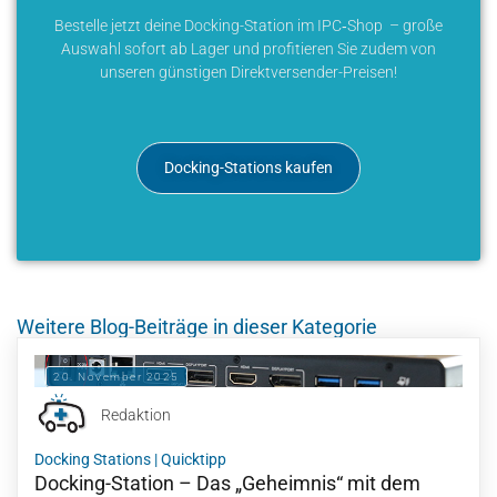
Bestelle jetzt deine Docking-Station im IPC‑Shop – große
Auswahl sofort ab Lager und profitieren Sie zudem von
unseren günstigen Direktversender-Preisen!
Docking-Stations kaufen
Weitere Blog-Beiträge in dieser Kategorie
20. November 2025
Redaktion
Docking Stations
|
Quicktipp
Docking-Station – Das „Geheimnis“ mit dem