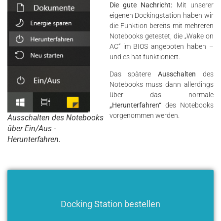
Die gute Nachricht:
Mit unserer
eigenen Dockingstation haben wir
die Funktion bereits mit mehreren
Notebooks getestet, die „Wake on
AC“ im BIOS angeboten haben –
und es hat funktioniert.
Das spätere
Ausschalten
des
Notebooks muss dann allerdings
über das normale
„Herunterfahren“
des Notebooks
vorgenommen werden.
Ausschalten des Notebooks
über Ein/Aus -
Herunterfahren.
Docking Station bestellen