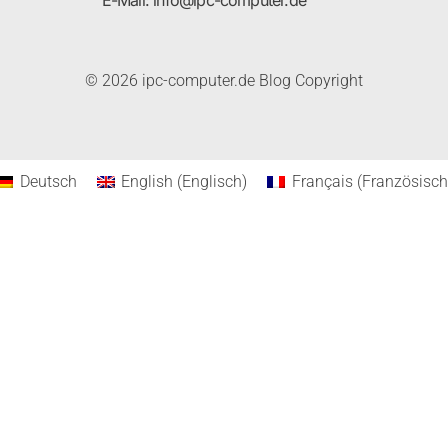
E-Mail: info@ipc-computer.de
© 2026 ipc-computer.de Blog Copyright
Deutsch
English
(
Englisch
)
Français
(
Französisch