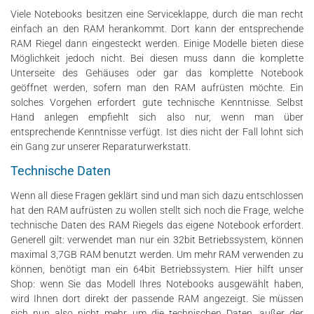
Viele Notebooks besitzen eine Serviceklappe, durch die man recht
einfach an den RAM herankommt. Dort kann der entsprechende
RAM Riegel dann eingesteckt werden. Einige Modelle bieten diese
Möglichkeit jedoch nicht. Bei diesen muss dann die komplette
Unterseite des Gehäuses oder gar das komplette Notebook
geöffnet werden, sofern man den RAM aufrüsten möchte. Ein
solches Vorgehen erfordert gute technische Kenntnisse. Selbst
Hand anlegen empfiehlt sich also nur, wenn man über
entsprechende Kenntnisse verfügt. Ist dies nicht der Fall lohnt sich
ein Gang zur unserer Reparaturwerkstatt.
Technische Daten
Wenn all diese Fragen geklärt sind und man sich dazu entschlossen
hat den RAM aufrüsten zu wollen stellt sich noch die Frage, welche
technische Daten des RAM Riegels das eigene Notebook erfordert.
Generell gilt: verwendet man nur ein 32bit Betriebssystem, können
maximal 3,7GB RAM benutzt werden. Um mehr RAM verwenden zu
können, benötigt man ein 64bit Betriebssystem. Hier hilft unser
Shop: wenn Sie das Modell Ihres Notebooks ausgewählt haben,
wird Ihnen dort direkt der passende RAM angezeigt. Sie müssen
sich nun also nicht mehr um die technischen Daten, außer der