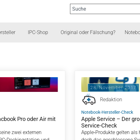
rsteller
IPC-Shop
Original oder Fälschung?
Notebo
28. November 2017
Redaktion
Notebook-Hersteller-Check
cbook Pro oder Air mit
Apple Service – Der gr
Service-Check
eine zwei externen
Apple‑Produkte gelten als 
 IPC-Dockingstation und
doch das geschlossene Sys