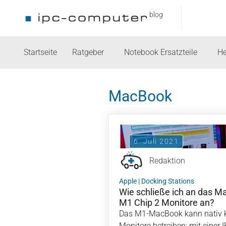
blog
Startseite
Ratgeber
Notebook Ersatzteile
He
MacBook
6. Juli 2021
Redaktion
Apple
|
Docking Stations
Wie schließe ich an das Ma
M1 Chip 2 Monitore an?
Das M1-MacBook kann nativ k
Monitore betreiben; mit einer