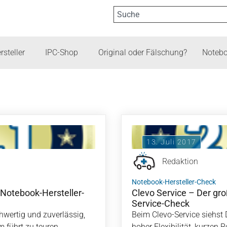
rsteller
IPC-Shop
Original oder Fälschung?
Notebo
13. Juli 2017
Redaktion
Notebook-Hersteller-Check
 Notebook-Hersteller-
Clevo Service – Der gr
Service-Check
hwertig und zuverlässig,
Beim Clevo-Service siehst 
 führt zu teuren
hoher Flexibilität, kurzen 