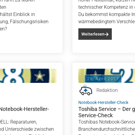
ten
technischer Kompetenz in 
ältst Einblick in
Du bekommst kompakte Info
gung, Fälschungsrisiken
wärmebedingtem Verschlei
den?
Weiterlesen
28. April 2017
Redaktion
Notebook-Hersteller-Check
Notebook-Hersteller-
Toshiba Service – Der 
Service-Check
ELL: Reparaturen,
Toshibas Notebook‑Servic
und Unterschiede zwischen
Branchendurchschnittliche