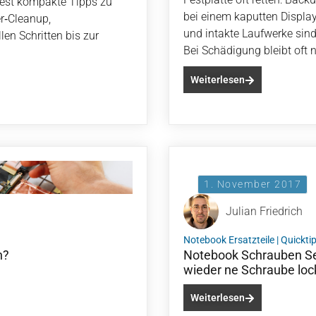
dest kompakte Tipps zu
bei einem kaputten Display 
r‑Cleanup,
und intakte Laufwerke sin
en Schritten bis zur
Bei Schädigung bleibt oft n
Weiterlesen
1. November 2017
Julian Friedrich
Notebook Ersatzteile
|
Quickti
n?
Notebook Schrauben Se
wieder ne Schraube loc
Weiterlesen