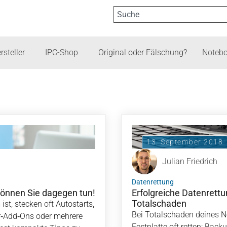
rsteller
IPC-Shop
Original oder Fälschung?
Notebo
13. September 2018
Julian Friedrich
Datenrettung
önnen Sie dagegen tun!
Erfolgreiche Datenrett
Totalschaden
t, stecken oft Autostarts,
Bei Totalschaden deines N
‑Add‑Ons oder mehrere
Festplatte oft retten: Back