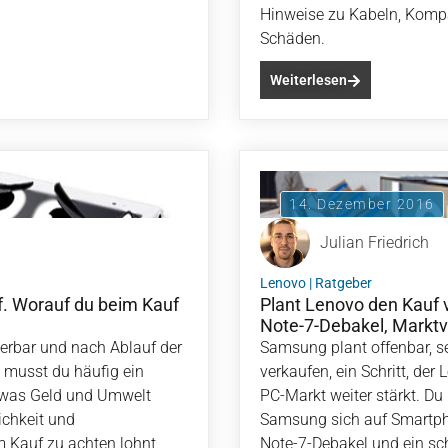
Hinweise zu Kabeln, Kompa
Schäden.
Weiterlesen
14. Dezember 2016
Julian Friedrich
Lenovo
|
Ratgeber
f. Worauf du beim Kauf
Plant Lenovo den Kauf
Note-7-Debakel, Marktve
ierbar und nach Ablauf der
Samsung plant offenbar, s
e musst du häufig ein
verkaufen, ein Schritt, de
 was Geld und Umwelt
PC-Markt weiter stärkt. D
ichkeit und
Samsung sich auf Smartph
em Kauf zu achten lohnt
Note-7-Debakel und ein s