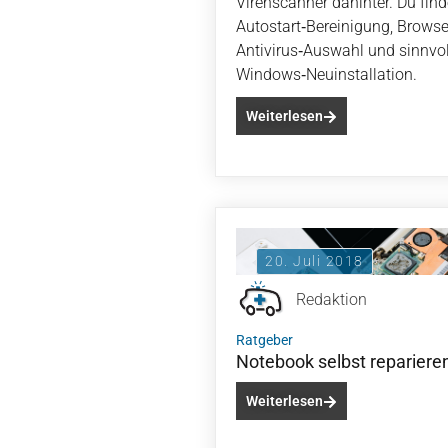
Virenscanner dahinter. Du fin
Autostart‑Bereinigung, Browse
Antivirus‑Auswahl und sinnvoll
Windows‑Neuinstallation.
Weiterlesen
20. Juli 2018
Redaktion
Ratgeber
Notebook selbst repariere
Weiterlesen