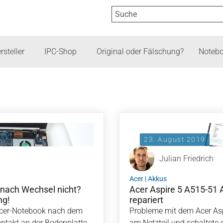
rsteller
IPC-Shop
Original oder Fälschung?
Notebo
23. August 2019
Julian Friedrich
Acer
|
Akkus
 nach Wechsel nicht?
Acer Aspire 5 A515-51 
ng!
repariert
Acer-Notebook nach dem
Probleme mit dem Acer Aspi
ontakt an der Bodenplatte
am Netzteil und schaltete 