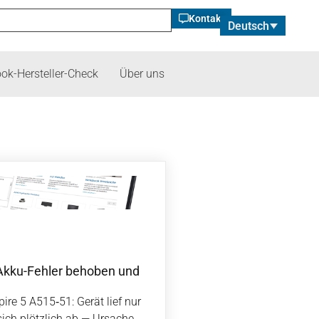
Kontakt
Deutsch
ok-Hersteller-Check
Über uns
Akku-Fehler behoben und
re 5 A515‑51: Gerät lief nur
sich plötzlich ab — Ursache