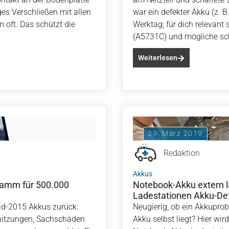
iges Verschließen mit allen
war ein defekter Akku (z. 
 oft. Das schützt die
Werktag; für dich relevant
(A5731C) und mögliche sc
Weiterlesen
29. März 2019
Redaktion
Akkus
ramm für 500.000
Notebook-Akku extern l
Ladestationen Akku-De
id-2015 Akkus zurück:
Neugierig, ob ein Akkupr
hitzungen, Sachschäden
Akku selbst liegt? Hier wird