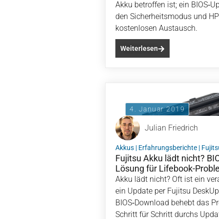
Akku betroffen ist; ein BIOS‑U
den Sicherheitsmodus und HP 
kostenlosen Austausch.
Weiterlesen
4. Januar 2019
Julian Friedrich
Akkus
|
Erfahrungsberichte
|
Fujits
Fujitsu Akku lädt nicht? B
Lösung für Lifebook-Probl
Akku lädt nicht? Oft ist ein ve
ein Update per Fujitsu DeskUp
BIOS‑Download behebt das Pro
Schritt für Schritt durchs Upda