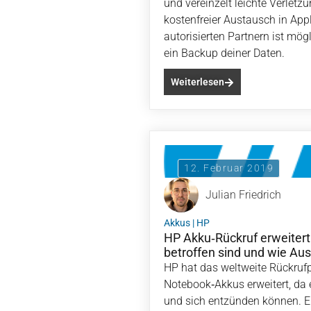
und vereinzelt leichte Verlet
kostenfreier Austausch in Appl
autorisierten Partnern ist mög
ein Backup deiner Daten.
Weiterlesen
12. Februar 2019
Julian Friedrich
Akkus
|
HP
HP Akku‑Rückruf erweiter
betroffen sind und wie Aus
HP hat das weltweite Rückru
Notebook‑Akkus erweitert, da 
und sich entzünden können. Ei