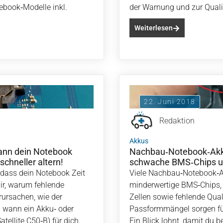
book‑Modelle inkl.
der Warnung und zur Quali
Weiterlesen
22. Juni 2018
Redaktion
Akkus
kann dein Notebook
Nachbau‑Notebook‑Akku
schneller altern!
schwache BMS‑Chips u
dass dein Notebook Zeit
Viele Nachbau‑Notebook‑A
dir, warum fehlende
minderwertige BMS‑Chips, 
rursachen, wie der
Zellen sowie fehlende Qual
d wann ein Akku‑ oder
Passformmängel sorgen für
tellite C50‑B) für dich
Ein Blick lohnt, damit du 