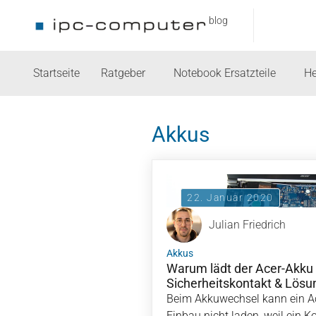
blog
Startseite
Ratgeber
Notebook Ersatzteile
He
Akkus
22. Januar 2020
Julian Friedrich
Akkus
Warum lädt der Acer-Akku
Sicherheitskontakt & Lösu
Beim Akkuwechsel kann ein 
Einbau nicht laden, weil ein K