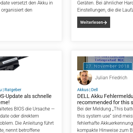
pdate versetzt den Akku in
Geräten. Bei ähnlicher Har
organisiert den
Einstellungen, die die Lauf
Weiterlesen
27. November 2018
Julian Friedrich
u
|
Ratgeber
Akkus
|
Dell
IOS-Update als schnelle
DELL Akku Fehlermeldung
eme!
recommended for this 
raltetes BIOS die Ursache —
Bei der Meldung „This bat
date oder direktem
this system use“ sind meist
blem. Die Anleitung führt
fehlerhafte Akkuerkennung 
te, nennt betroffene
kompakte Hinweise zum BI