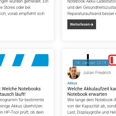
zungen wurden gemeldet. Ein
Notebook-Akku-Ladestation A
e Stores oder bei
und den Gesundheitszusta
lich; vorab empfiehlt sich
Reparaturaufwand besser 
Weiterlesen
18. Januar 2019
Julian Friedrich
Akkus
t: Welche Notebooks
Welche Akkulaufzeit k
tausch läuft!
Notebook erwarten
fprogramm für bestimmte
Wie lange dein Notebook-A
einige Akkus überhitzen
von der Kapazität ab, son
n HP‑Tool prüft, ob dein
Last, Displaygröße und Hel