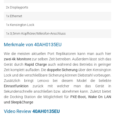
2x Displayports
1x Ethernet
1x Kensington Lock
1x 3,5mm Kopfhörer/Mikrofon-Anschluss
Merkmale von 40AH0135EU
Wie die meisten aktuellen Port Replikatoren kann man auch hier
zwei 4k Monitore
zur selben Zeit betreiben. Außerdem lässt sich das
Gerät durch
Rapid Charge
auch während des Betriebs in geringer
Zeit komplett aufladen. Die
doppelte Sicherung
über den Kensington
Lock und die verschließbare Sicherung können Diebstahl vorbeugen.
Zusätzlich bringt Lenovo bei diesem Model die beliebte
Einrastfunktion
zurück mit welcher man das Gerät in
Sekundenschnelle anschließen bzw. abnehmen kann. Zuletzt bietet
die Docking Station die Möglichtkeit für
PXE-Boot, Wake On LAN
und Sleep&Charge
Video Review
40AH0135EU