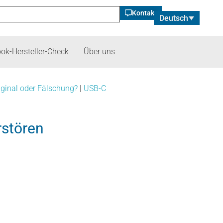
Kontakt
Deutsch
ok-Hersteller-Check
Über uns
iginal oder Fälschung?
|
USB-C
rstören