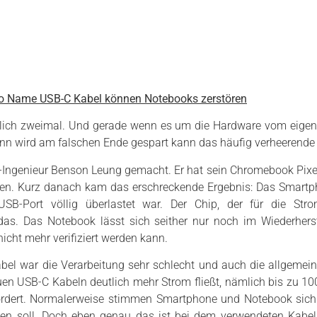
No Name USB-C Kabel können Notebooks zerstören
mutlich zweimal. Und gerade wenn es um die Hardware vom eige
nn wird am falschen Ende gespart kann das häufig verheerende
-Ingenieur Benson Leung gemacht. Er hat sein Chromebook Pix
n. Kurz danach kam das erschreckende Ergebnis: Das Smartp
B-Port völlig überlastet war. Der Chip, der für die Str
das. Das Notebook lässt sich seither nur noch im Wiederhers
cht mehr verifiziert werden kann.
el war die Verarbeitung sehr schlecht und auch die allgemein
uen USB-C Kabeln deutlich mehr Strom fließt, nämlich bis zu 10
dert. Normalerweise stimmen Smartphone und Notebook sich 
ßen soll. Doch eben genau das ist bei dem verwendeten Kabel