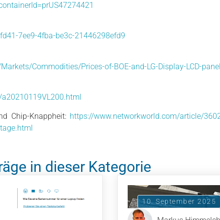
?containerId=prUS47274421
4fd41-7ee9-4fba-be3c-21446298efd9
ss/Markets/Commodities/Prices-of-BOE-and-LG-Display-LCD-pan
s/a20210119VL200.html
nd Chip-Knappheit:
https://www.networkworld.com/article/360
rtage.html
räge in dieser Kategorie
10. September 2025