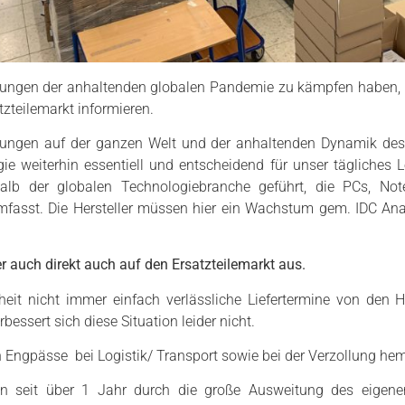
kungen der anhaltenden globalen Pandemie zu kämpfen haben, m
zteilemarkt informieren.
ungen auf der ganzen Welt und der anhaltenden Dynamik des 
ie weiterhin essentiell und entscheidend für unser tägliches L
lb der globalen Technologiebranche geführt, die PCs, Note
fasst. Die Hersteller müssen hier ein Wachstum gem. IDC Ana
r auch direkt auch auf den Ersatzteilemarkt aus.
it nicht immer einfach verlässliche Liefertermine von den He
ssert sich diese Situation leider nicht.
n Engpässe bei Logistik/ Transport sowie bei der Verzollung hem
on seit über 1 Jahr durch die große Ausweitung des eigene