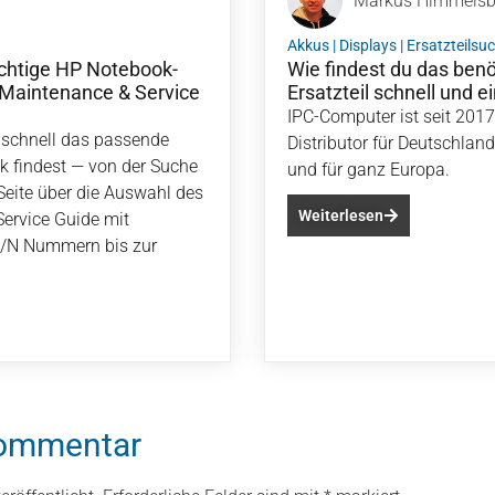
Markus Himmels
Akkus
|
Displays
|
Ersatzteilsu
richtige HP Notebook-
Wie findest du das ben
P Maintenance & Service
Ersatzteil schnell und e
IPC-Computer ist seit 2017 
du schnell das passende
Distributor für Deutschlan
ok findest — von der Suche
und für ganz Europa.
 Seite über die Auswahl des
Weiterlesen
ervice Guide mit
P/N Nummern bis zur
Kommentar