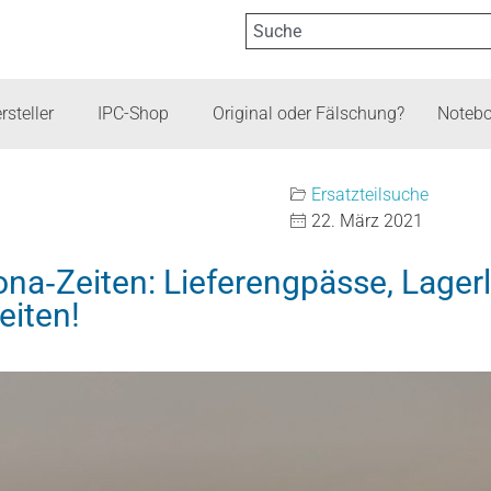
rsteller
IPC-Shop
Original oder Fälschung?
Notebo
Ersatzteilsuche
22. März 2021
rona‑Zeiten: Lieferengpässe, Lage
eiten!