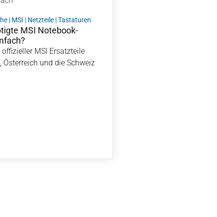
bach
che
|
MSI
|
Netzteile
|
Tastaturen
ötigte MSI Notebook-
infach?
offizieller MSI Ersatzteile
d, Österreich und die Schweiz